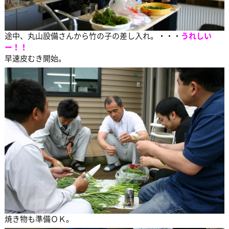
途中、丸山設備さんから竹の子の差し入れ。・・・
うれしい
ー！！
早速皮むき開始。
焼き物も準備ＯＫ。