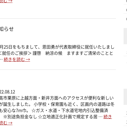
読む
→
知らせ
）7月25日をもちまして、恩田勇が代表取締役に就任いたしまし
＜就任のご挨拶＞ 謹啓 納涼の候 ますますご清栄のことと
…
続きを読む
→
22.08.12
高市栗原に上越方面・新井方面へのアクセスが便利な新しい
が誕生しました。 小学校・保育園も近く、区画内の道路は冬
も安心な7m巾。 ☆ガス・水道・下水道宅地内引込整備済
 ※別途負担金なし ☆立地適正化計画で規定する居 …
続き
読む
→