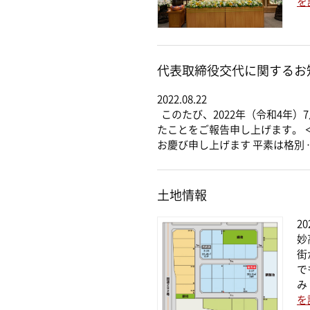
を
代表取締役交代に関するお
2022.08.22
このたび、2022年（令和4年
たことをご報告申し上げます。 
お慶び申し上げます 平素は格別 
土地情報
20
妙
街
で
み
を