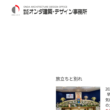
旅立ちと別れ
20
早
気
の