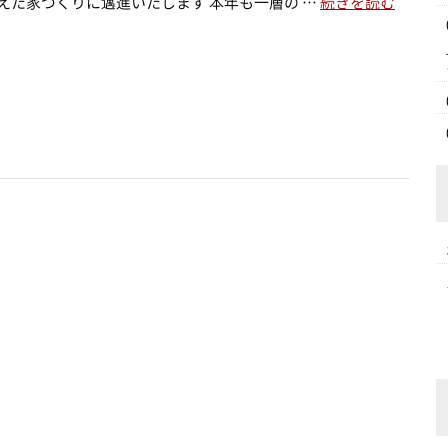
えた家づくりに邁進いたします 本年も一層の …
続きを読む