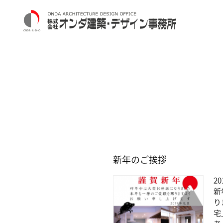
新年のご挨拶
20
新
り
宅