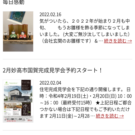
毎日感動
2022.02.16
気がついたら、２０２２年が始まり２月も中
旬、 もうお雛様を飾る季節になってしま
いました。 (大変ご無沙汰してしまいました）
（会社玄関のお雛様です） & …
続きを読む
→
2月妙高市国賀完成見学会予約スタート！
2022.02.04
住宅完成見学会を下記の通り開催します。 日
時：令和4年2月19日(土)・2月20日(日) 10：00
～16：00（最終受付15時） ★上記日程ご都合
つかない場合は下記日程でもご予約いただけ
ます 2月11日(金)～2月28 …
続きを読む
→