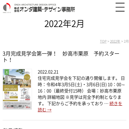
2022年2月
TOP
>
2022年
>
2月
3月完成見学会第一弾！ 妙高市栗原 予約スター
ト！
2022.02.21
住宅完成見学会を下記の通り開催します。 日
時：令和4年3月5日(土)・3月6日(日) 10：00～
16：00（最終受付15時） 会場：妙高市栗原
地内 詳細地図 ※見学は完全予約制となりま
す。 下記からご予約を承っており …
続きを
読む
→