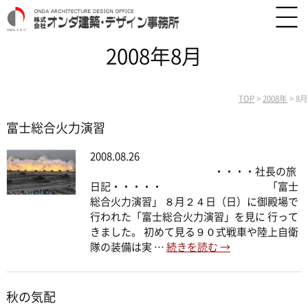
2008年8月
TOP
>
2008年
>
8月
富士総合火力演習
2008.08.26
・・・・社長の旅
日記・・・・・ 「富士
総合火力演習」 ８月２４日（日）に御殿場で
行われた「富士総合火力演習」を見に 行って
きました。 初めて見る９０式戦車や陸上自衛
隊の装備は実 …
続きを読む
→
秋の気配