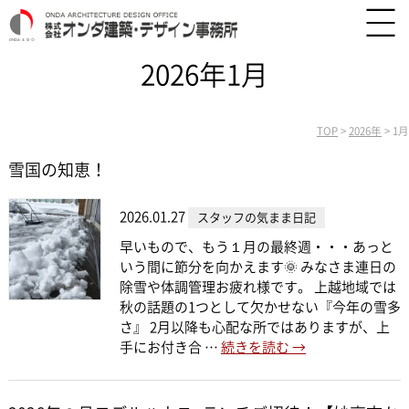
2026年1月
TOP
>
2026年
>
1月
雪国の知恵！
2026.01.27
スタッフの気まま日記
早いもので、もう１月の最終週・・・あっと
いう間に節分を向かえます🌞 みなさま連日の
除雪や体調管理お疲れ様です。 上越地域では
秋の話題の1つとして欠かせない『今年の雪多
さ』 2月以降も心配な所ではありますが、上
手にお付き合 …
続きを読む
→