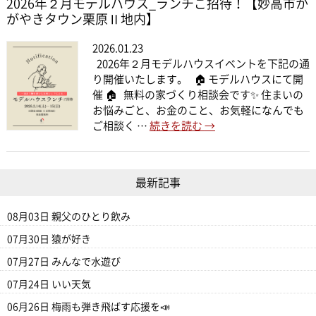
2026年２月モデルハウス_ランチご招待！【妙高市か
がやきタウン栗原Ⅱ地内】
2026.01.23
2026年２月モデルハウスイベントを下記の通
り開催いたします。 🏠 モデルハウスにて開
催 🏠 無料の家づくり相談会です✨ 住まいの
お悩みごと、お金のこと、お気軽になんでも
ご相談く …
続きを読む
→
最新記事
08月03日
親父のひとり飲み
07月30日
猿が好き
07月27日
みんなで水遊び
07月24日
いい天気
06月26日
梅雨も弾き飛ばす応援を📣