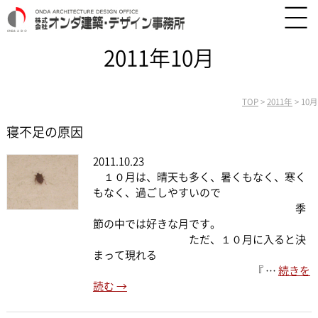
2011年10月
TOP
>
2011年
>
10月
寝不足の原因
2011.10.23
１０月は、晴天も多く、暑くもなく、寒く
もなく、過ごしやすいので
季
節の中では好きな月です。
ただ、１０月に入ると決
まって現れる
『 …
続きを
読む
→