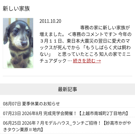
新しい家族
2011.10.20
専務の家に新しい家族が
増えました。 ＜専務のコメントです＞ 今年の
３月１１日、東日本大震災の翌日に愛犬のマ
ックスが死んでから 「もうしばらく犬は飼わ
ない」 と思っていたところ 知人の家でミニ
チュアダック …
続きを読む
→
最新記事
08月07日
夏季休業のお知らせ
07月23日
2026年8月 完成見学会開催！【上越市南城町2丁目地内】
06月25日
2026年７月モデルハウス_ランチご招待！【妙高市かがや
きタウン栗原Ⅱ地内】