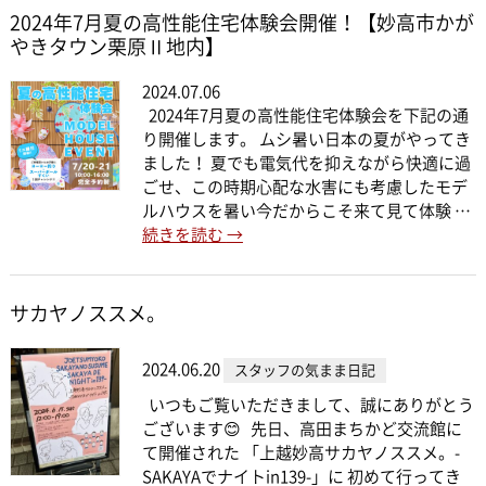
2024年7月夏の高性能住宅体験会開催！【妙高市かが
やきタウン栗原Ⅱ地内】
2024.07.06
2024年7月夏の高性能住宅体験会を下記の通
り開催します。 ムシ暑い日本の夏がやってき
ました！ 夏でも電気代を抑えながら快適に過
ごせ、この時期心配な水害にも考慮したモデ
ルハウスを暑い今だからこそ来て見て体験 …
続きを読む
→
サカヤノススメ。
2024.06.20
スタッフの気まま日記
いつもご覧いただきまして、誠にありがとう
ございます😊 先日、高田まちかど交流館に
て開催された 「上越妙高サカヤノススメ。-
SAKAYAでナイトin139-」に 初めて行ってき