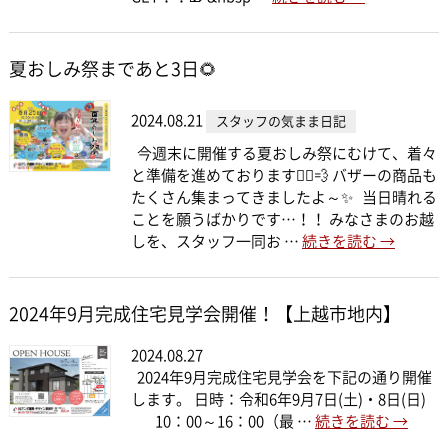
夏おしみ祭まであと3日🌻
2024.08.21
スタッフの気まま日記
今週末に開催する夏おしみ祭にむけて、着々
と準備を進めております🏃‍♂️💨 バザーの商品も
たくさん集まってきましたよ～✨ 当日晴れる
ことを願うばかりです…！！ みなさまのお越
しを、スタッフ一同お …
続きを読む
→
2024年9月完成住宅見学会開催！【上越市地内】
2024.08.27
2024年9月完成住宅見学会を下記の通り開催
します。 日時：令和6年9月7日(土)・8日(日)
10：00～16：00（最 …
続きを読む
→