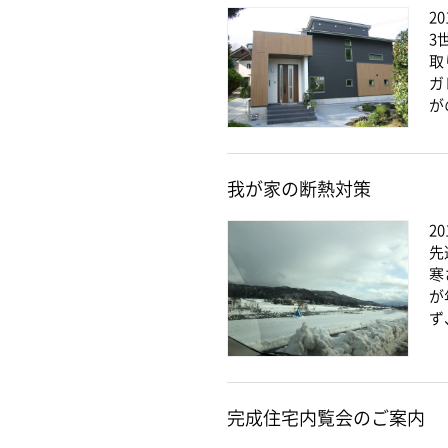
20
3
取
ガ
が
我が家の断熱対策
20
先
寒
が
ず
完成住宅内覧会のご案内