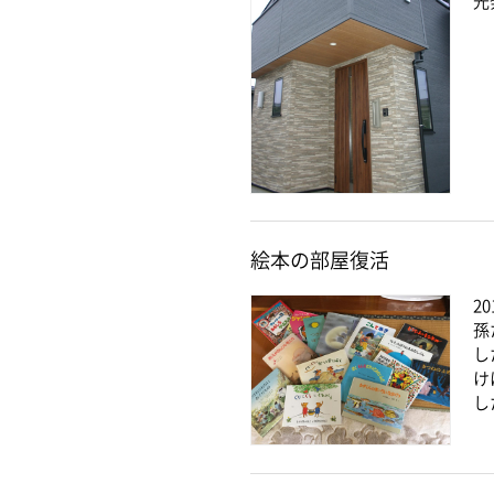
光
絵本の部屋復活
20
孫
し
け
し