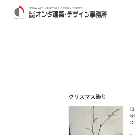
クリスマス飾り
20
今
ス
ー