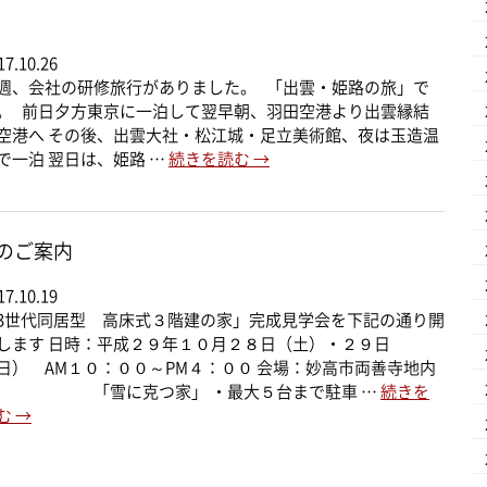
17.10.26
週、会社の研修旅行がありました。 「出雲・姫路の旅」で
。 前日夕方東京に一泊して翌早朝、羽田空港より出雲縁結
空港へ その後、出雲大社・松江城・足立美術館、夜は玉造温
で一泊 翌日は、姫路 …
続きを読む
→
のご案内
17.10.19
3世代同居型 高床式３階建の家」完成見学会を下記の通り開
します 日時：平成２９年１０月２８日（土）・２９日
日） AM１０：００～PM４：００ 会場：妙高市両善寺地内
「雪に克つ家」 ・最大５台まで駐車 …
続きを
む
→