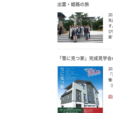
出雲・姫路の旅
20
先
す
び
泉
「雪に克つ家」完成見学会
20
「
催
（
読