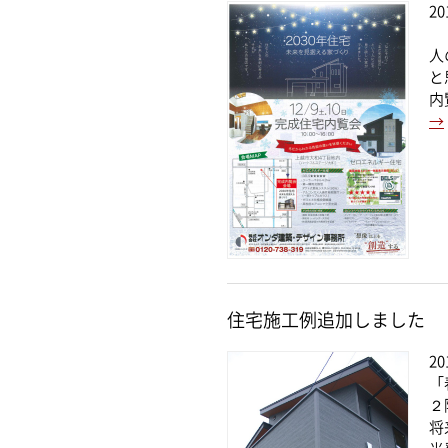
20
☆
人
と
内
→
住宅施工例追加しました
20
「
２
将