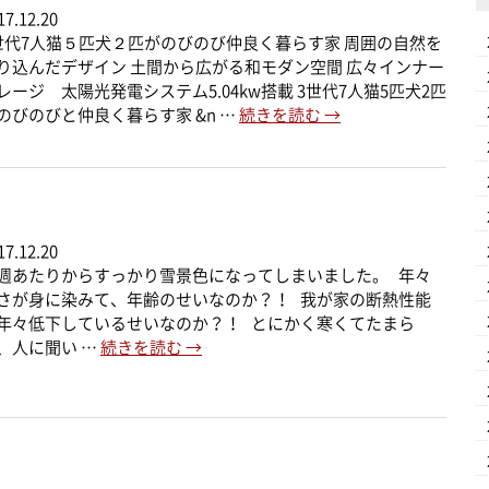
17.12.20
世代7人猫５匹犬２匹がのびのび仲良く暮らす家 周囲の自然を
り込んだデザイン 土間から広がる和モダン空間 広々インナー
レージ 太陽光発電システム5.04kw搭載 3世代7人猫5匹犬2匹
のびのびと仲良く暮らす家 &n …
続きを読む
→
17.12.20
週あたりからすっかり雪景色になってしまいました。 年々
さが身に染みて、年齢のせいなのか？！ 我が家の断熱性能
年々低下しているせいなのか？！ とにかく寒くてたまら
、人に聞い …
続きを読む
→