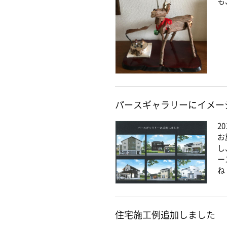
も
パースギャラリーにイメー
20
お
し
ー
ね
住宅施工例追加しました