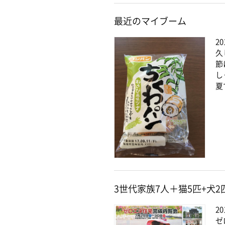
最近のマイブーム
20
久
節
し
夏
3世代家族7人＋猫5匹+犬
20
ゼ