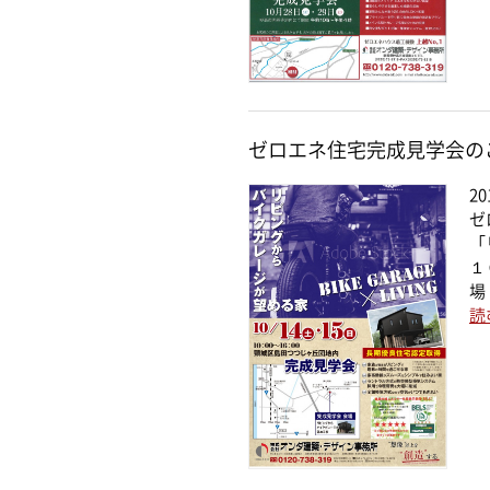
ゼロエネ住宅完成見学会の
20
ゼ
「
１
場
読