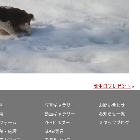
誕生日プレゼント
»
例
写真ギャラリー
お問い合わせ
築
動画ギャラリー
お知らせ一覧
フォーム
ZEHビルダー
スタッフブログ
舗・施設
SDGs宣言
工中マップ
モデルハウス