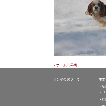
«
ホーム開幕戦
オンダの家づくり
施工
・新
・リ
・店
・施