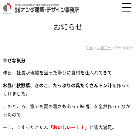
お知らせ
TOP
>
お知らせ
>
幸せな気分
幸せな気分
昨日、社長が現場を回った帰りに食材を仕入れてきて
お昼に
秋野菜
、
きのこ
、
たっぷりの具だくさんトン汁
を作って
くれました。
このところ、家でも夏の暑さもあって味噌汁を全然作ってなか
ったので
一口、すすったとたん
「おいしいー！！」
と皆大満足。