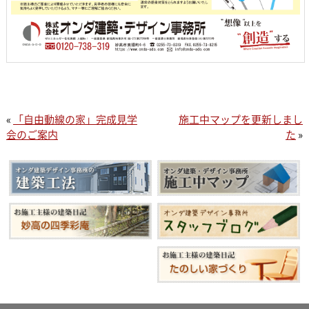
«
「自由動線の家」完成見学
施工中マップを更新しまし
会のご案内
た
»