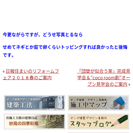
今更ながらですが、どうせ写真とるなら
せめてネギとか茹で卵くらいトッピングすれば良かったと後悔
です。
«
日報住まいのリフォームフ
「団欒が似合う家」完成見
ェア２０１８春のご案内
学会＆”coco room創”オー
プン見学会のご案内
»