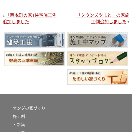
«
「西本町の家｣住宅施工例
「タウンズやまと」の家施
追加しました
工例追加しました
»
オンダの家づくり
施工例
・新築