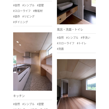
#自然
#シンプル
#塗壁
#スローライフ
#無垢材
#造作
#リビング
#ダイニング
風呂・洗面・トイレ
#自然
#シンプル
#手洗い
#スローライフ
#トイレ
#洗面
キッチン
#自然
#シンプル
#塗壁