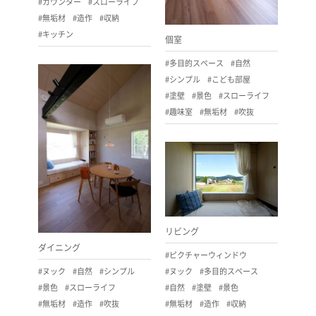
#カウンター
#スローライフ
#無垢材
#造作
#収納
#キッチン
個室
#多目的スペース
#自然
#シンプル
#こども部屋
#塗壁
#景色
#スローライフ
#趣味室
#無垢材
#吹抜
リビング
ダイニング
#ピクチャーウィンドウ
#ヌック
#自然
#シンプル
#ヌック
#多目的スペース
#景色
#スローライフ
#自然
#塗壁
#景色
#無垢材
#造作
#吹抜
#無垢材
#造作
#収納