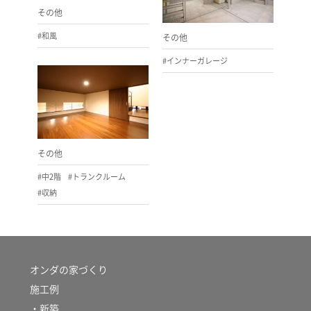
その他
#和風
その他
#インナーガレージ
その他
#中2階
#トランクルーム
#収納
オンダの家づくり
施工例
・新築