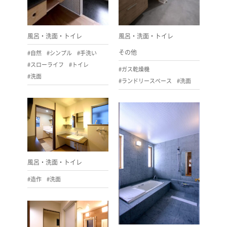
風呂・洗面・トイレ
風呂・洗面・トイレ
その他
#自然
#シンプル
#手洗い
#スローライフ
#トイレ
#ガス乾燥機
#洗面
#ランドリースペース
#洗面
風呂・洗面・トイレ
#造作
#洗面