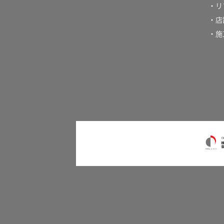
・リ
・店
・施