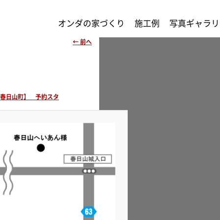
オンダの家づくり
施工例
写真ギャラリ
← 前へ
画
像
ナ
ビ
市春日山町】 予約スタ
ゲ
ー
シ
ョ
ン