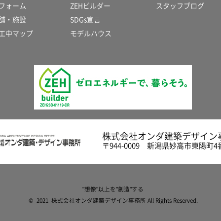
フォーム
ZEHビルダー
スタッフブログ
舗・施設
SDGs宣言
工中マップ
モデルハウス
株式会社オンダ建築デザイン
〒944-0009 新潟県妙高市東陽町4
"想像"以上を"創造"する
© 2021 株式会社オンダ建築デザイン事務所 All Rights Reserved.